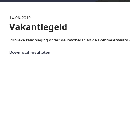
14-06-2019
Vakantiegeld
Publieke raadpleging onder de inwoners van de Bommelerwaard 
Download resultaten